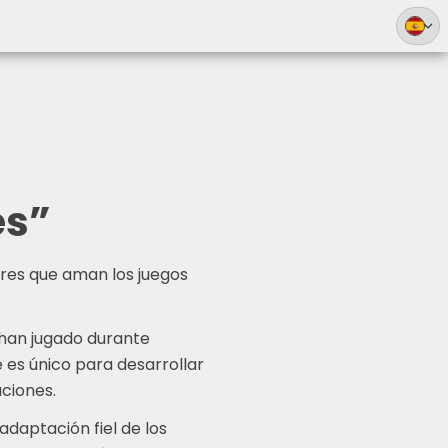
English
Deutsch
Italiano
es”
Français
Português
ores que aman los juegos
日本語
 han jugado durante
 es único para desarrollar
aciones.
daptación fiel de los